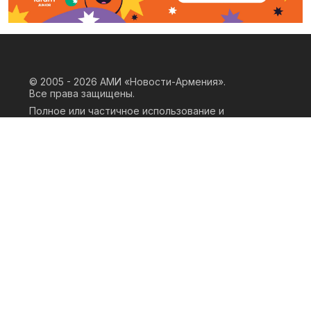
© 2005 - 2026
АМИ «Новости-Армения».
Все права защищены.
Полное или частичное использование и
воспроизведение материалов сайта
возможно только при наличии
письменного согласия правообладателя
«ООО АМИ Новости Армения» и
гиперссылки на сайт АМИ «Новости-
Армения». Ссылка должна быть прямая,
активная, нескриптовая, не закрытая от
индексации и не запрещенная для
следования робота. Мнение авторов
публикаций на сайте может не совпадать
с позицией редакции.
Privacy Policy
Terms of Use
Cookie Policy