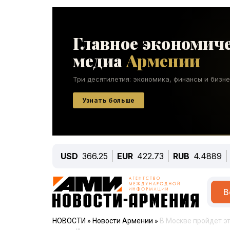
USD
366.25
EUR
422.73
RUB
4.4889
В
НОВОСТИ
»
Новости Армении
»
В Москве пройдет эт