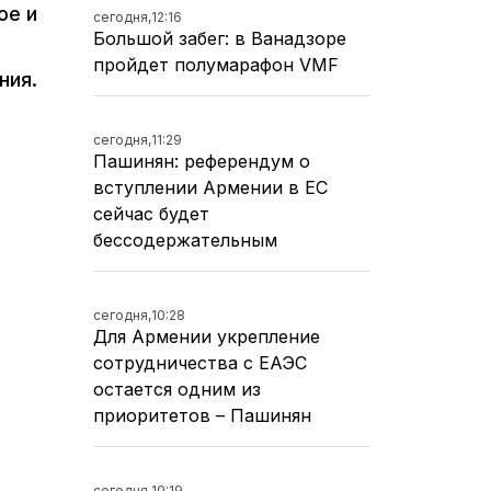
ое и
сегодня,
12:16
Большой забег: в Ванадзоре
пройдет полумарафон VMF
ния.
сегодня,
11:29
Пашинян: референдум о
вступлении Армении в ЕС
сейчас будет
бессодержательным
сегодня,
10:28
Для Армении укрепление
сотрудничества с ЕАЭС
остается одним из
приоритетов – Пашинян
сегодня,
10:19