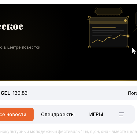
GEL
139.83
Пог
се новости
Спецпроекты
ИГРЫ
нокультурный молодежный фестиваль "Ты, я ,он, она - вместе цел