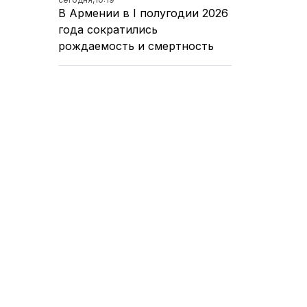
В Армении в I полугодии 2026
года сократились
рождаемость и смертность
сегодня,
10:03
Ливни ожидаются в Армении,
но жара не отступит
сегодня,
09:43
Постоянное население
Армении выросло
вчера,
23:45
Мусорная свалка горит в
ереванском квартале Силикян