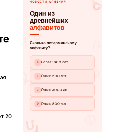
те
лая
ет 20
в