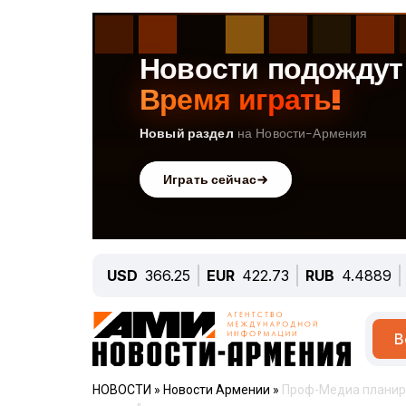
USD
366.25
EUR
422.73
RUB
4.4889
В
НОВОСТИ
»
Новости Армении
»
Проф-Медиа планиру