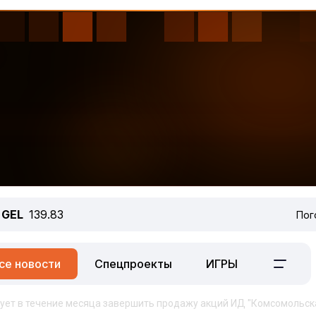
GEL
139.83
Пог
се новости
Спецпроекты
ИГРЫ
ет в течение месяца завершить продажу акций ИД "Комсомольск