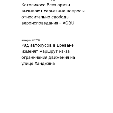
Католикоса Всех армян
вызывают серьезные вопросы
относительно свободы
вероисповедания – AGBU
вчера,
20:29
Ряд автобусов в Ереване
изменят маршрут из-за
ограничения движения на
улице Ханджяна
вчера,
19:21
Движение на оживленном
участке улицы Ханджяна в
Ереване перекроют на два
дня