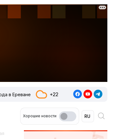
+22
ода в Ереване
Хорошие новости
ая