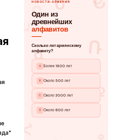
ая
ая
ие
вда"