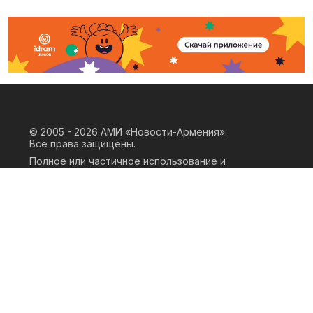
© 2005 - 2026
АМИ «Новости-Армения».
Все права защищены.
Полное или частичное использование и
воспроизведение материалов сайта
возможно только при наличии
письменного согласия правообладателя
«ООО АМИ Новости Армения» и
гиперссылки на сайт АМИ «Новости-
Армения». Ссылка должна быть прямая,
активная, нескриптовая, не закрытая от
индексации и не запрещенная для
следования робота. Мнение авторов
публикаций на сайте может не совпадать
с позицией редакции.
Privacy Policy
Terms of Use
Cookie Policy