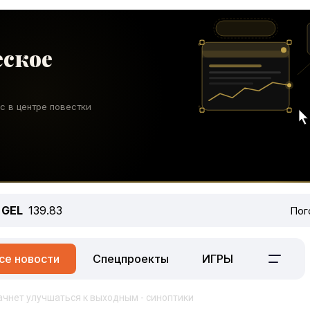
GEL
139.83
Пог
се новости
Спецпроекты
ИГРЫ
ачнет улучшаться к выходным - синоптики