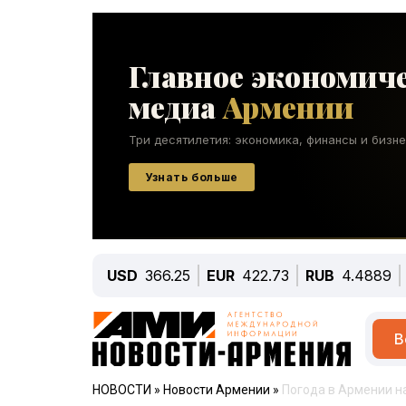
USD
366.25
EUR
422.73
RUB
4.4889
В
НОВОСТИ
»
Новости Армении
»
Погода в Армении н