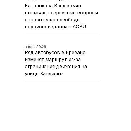
Католикоса Всех армян
вызывают серьезные вопросы
относительно свободы
вероисповедания – AGBU
вчера,
20:29
Ряд автобусов в Ереване
изменят маршрут из-за
ограничения движения на
улице Ханджяна
вчера,
19:21
Движение на оживленном
участке улицы Ханджяна в
Ереване перекроют на два
дня