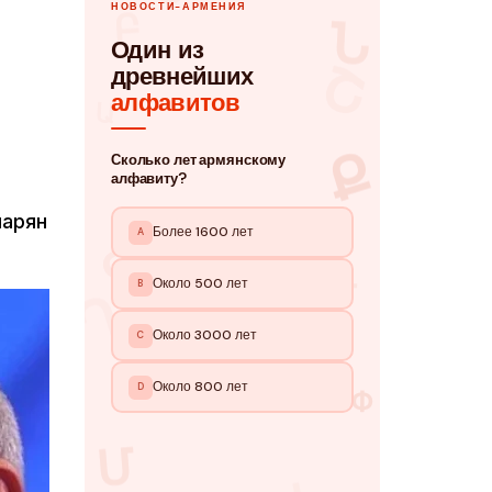
чарян