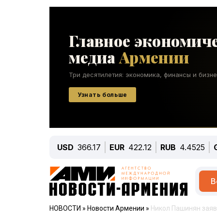
USD
366.17
EUR
422.12
RUB
4.4525
В
НОВОСТИ
»
Новости Армении
»
Никол Пашинян заяв