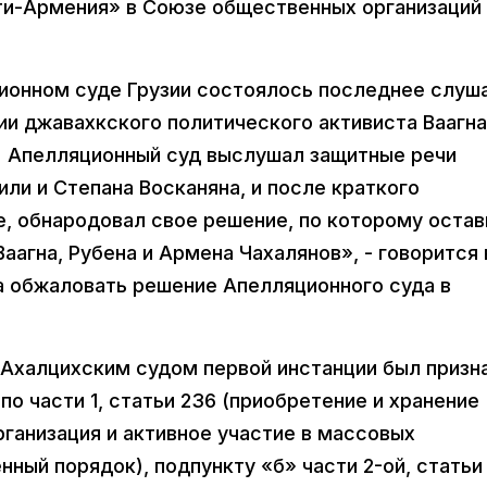
ти-Армения» в Союзе общественных организаций
ционном суде Грузии состоялось последнее слуш
ии джавахкского политического активиста Ваагна
а. Апелляционный суд выслушал защитные речи
ли и Степана Восканяна, и после краткого
, обнародовал свое решение, по которому остав
аагна, Рубена и Армена Чахалянов», - говорится 
 обжаловать решение Апелляционного суда в
а Ахалцихским судом первой инстанции был призн
о части 1, статьи 236 (приобретение и хранение
рганизация и активное участие в массовых
ый порядок), подпункту «б» части 2-ой, статьи