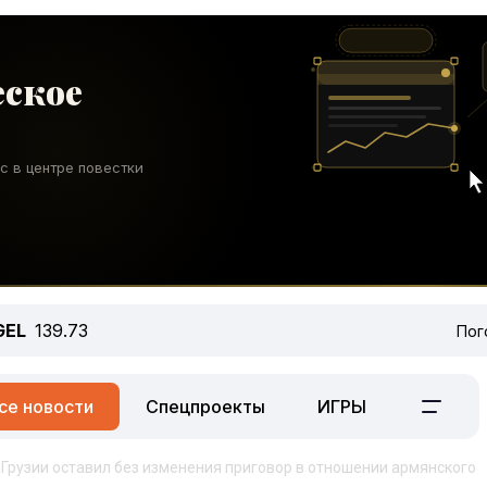
GEL
139.73
Пог
се новости
Спецпроекты
ИГРЫ
Грузии оставил без изменения приговор в отношении армянского