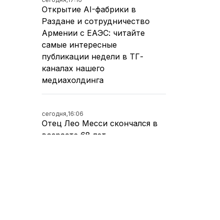
Открытие AI-фабрики в
Раздане и сотрудничество
Армении с ЕАЭС: читайте
самые интересные
публикации недели в ТГ-
каналах нашего
медиахолдинга
сегодня,
16:06
Отец Лео Месси скончался в
возрасте 68 лет
сегодня,
15:01
Черноморский циклон
принесет Армении прохладу и
влажность - Суренян (ВИДЕО)