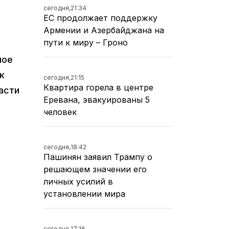
сегодня,
21:34
ЕС продолжает поддержку
Армении и Азербайджана на
пути к миру – Гроно
ное
к
сегодня,
21:15
Квартира горела в центре
асти
Еревана, эвакуированы 5
е
человек
сегодня,
18:42
Пашинян заявил Трампу о
решающем значении его
личных усилий в
установлении мира
сегодня,
17:16