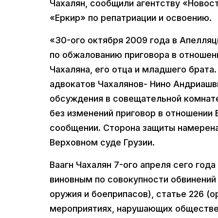
Чахалян, сообщили агентству «Новос
«Еркир» по репатриации и освоению.
«30-ого октября 2009 года в Апелля
по обжалованию приговора в отношен
Чахаляна, его отца и младшего брат
адвокатов Чахалянов- Нино Андриашви
обсуждения в совещательной комнате
без изменений приговор в отношении В
сообщении. Сторона защиты намерена
Верховном суде Грузии.
Ваагн Чахалян 7-ого апреля сего год
виновным по совокупности обвинений п
оружия и боеприпасов), статье 226 (о
мероприятиях, нарушающих общественн