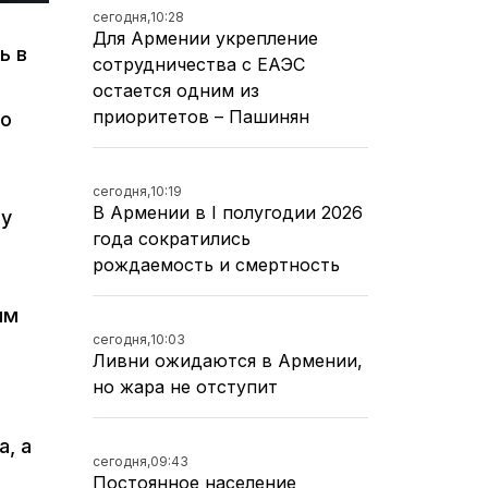
сегодня,
10:28
Для Армении укрепление
ь в
сотрудничества с ЕАЭС
остается одним из
приоритетов – Пашинян
но
сегодня,
10:19
В Армении в I полугодии 2026
ву
года сократились
рождаемость и смертность
ым
сегодня,
10:03
Ливни ожидаются в Армении,
но жара не отступит
, а
сегодня,
09:43
Постоянное население