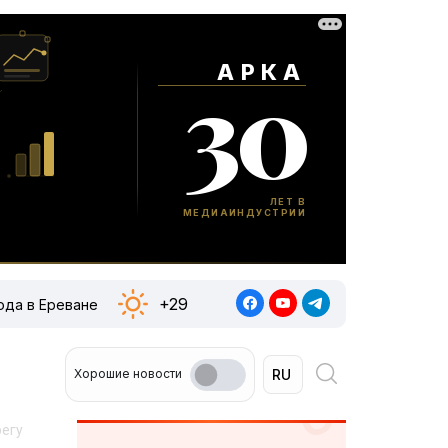
+29
ода в Ереване
Хорошие новости
регу