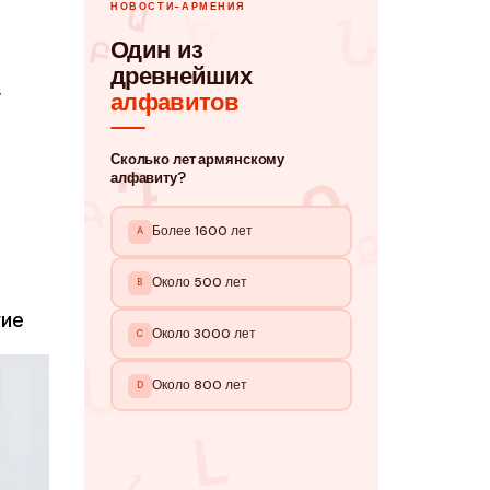
у
гие