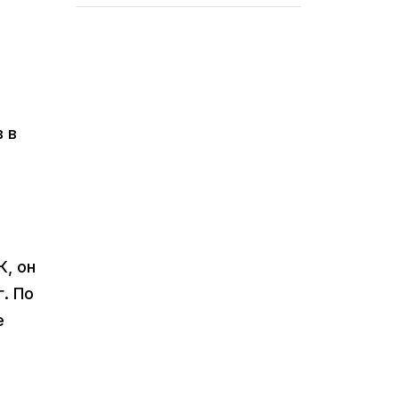
 в
К, он
. По
е