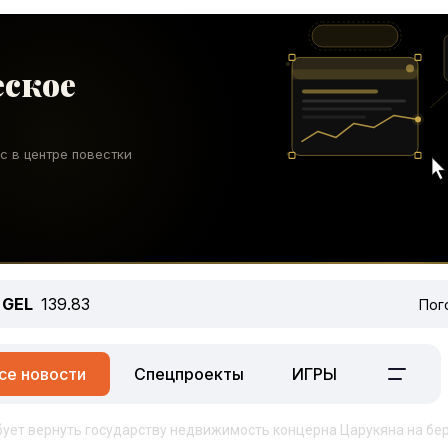
GEL
139.83
Пог
се новости
Спецпроекты
ИГРЫ
бует вернуть государству недвижимость концерна Царукяна на бе