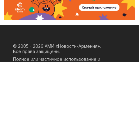
© 2005 - 2026
АМИ «Новости-Армения».
Все права защищены.
Полное или частичное использование и
воспроизведение материалов сайта
возможно только при наличии
письменного согласия правообладателя
«ООО АМИ Новости Армения» и
гиперссылки на сайт АМИ «Новости-
Армения». Ссылка должна быть прямая,
активная, нескриптовая, не закрытая от
индексации и не запрещенная для
следования робота. Мнение авторов
публикаций на сайте может не совпадать
с позицией редакции.
Privacy Policy
Terms of Use
Cookie Policy