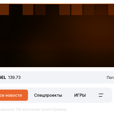
GEL
139.73
Пог
се новости
Спецпроекты
ИГРЫ
и высокое УФ-излучение грозят Еревану