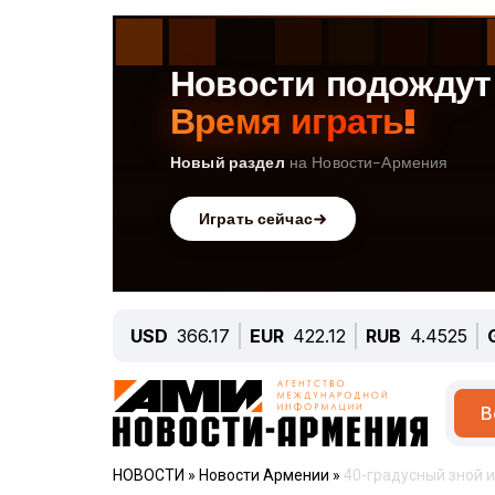
USD
366.17
EUR
422.12
RUB
4.4525
В
НОВОСТИ
»
Новости Армении
»
40-градусный зной 