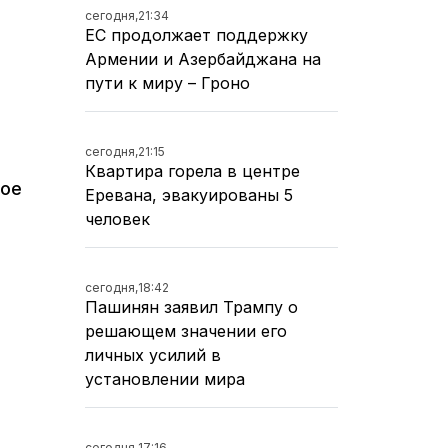
сегодня,
21:34
ЕС продолжает поддержку
Армении и Азербайджана на
пути к миру – Гроно
в
сегодня,
21:15
Квартира горела в центре
кое
Еревана, эвакуированы 5
человек
сегодня,
18:42
Пашинян заявил Трампу о
решающем значении его
личных усилий в
установлении мира
сегодня,
17:16