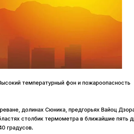
 Высокий температурный фон и пожароопасность
еване, долинах Сюника, предгорьях Вайоц Дзора
бластях столбик термометра в ближайшие пять д
40 градусов.