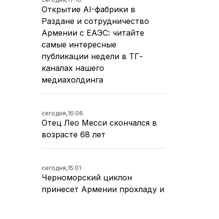
Открытие AI-фабрики в
Раздане и сотрудничество
Армении с ЕАЭС: читайте
самые интересные
публикации недели в ТГ-
каналах нашего
медиахолдинга
сегодня,
16:06
Отец Лео Месси скончался в
возрасте 68 лет
сегодня,
15:01
Черноморский циклон
принесет Армении прохладу и
влажность - Суренян (ВИДЕО)