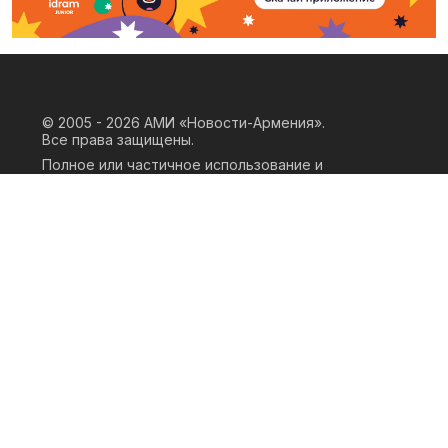
© 2005 - 2026
АМИ «Новости-Армения».
Все права защищены.
Полное или частичное использование и
воспроизведение материалов сайта
возможно только при наличии
письменного согласия правообладателя
«ООО АМИ Новости Армения» и
гиперссылки на сайт АМИ «Новости-
Армения». Ссылка должна быть прямая,
активная, нескриптовая, не закрытая от
индексации и не запрещенная для
следования робота. Мнение авторов
публикаций на сайте может не совпадать
с позицией редакции.
Privacy Policy
Terms of Use
Cookie Policy