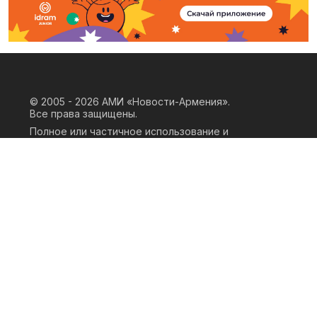
© 2005 - 2026
АМИ «Новости-Армения».
Все права защищены.
Полное или частичное использование и
воспроизведение материалов сайта
возможно только при наличии
письменного согласия правообладателя
«ООО АМИ Новости Армения» и
гиперссылки на сайт АМИ «Новости-
Армения». Ссылка должна быть прямая,
активная, нескриптовая, не закрытая от
индексации и не запрещенная для
следования робота. Мнение авторов
публикаций на сайте может не совпадать
с позицией редакции.
Privacy Policy
Terms of Use
Cookie Policy